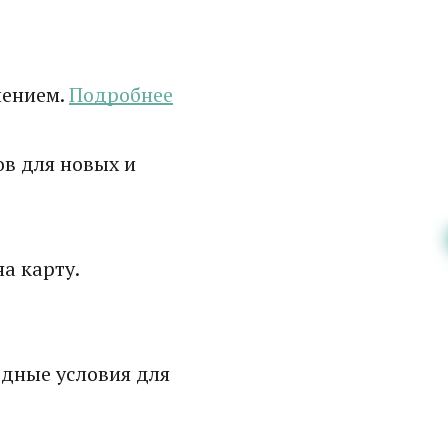
лением.
Подробнее
в для новых и
а карту.
дные условия для