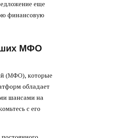
редложение еще
вою финансовую
чших МФО
й (МФО), которые
латформ обладает
ми шансами на
омьтесь с его
 постоянного