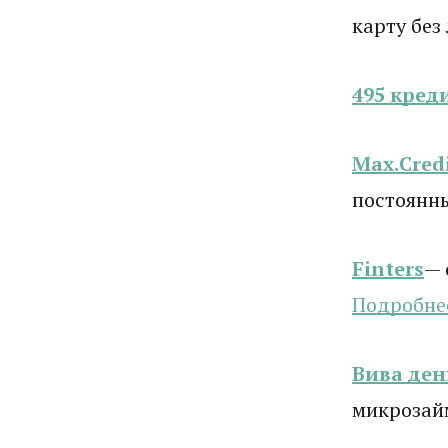
карту без
495 кред
Max.Cred
постоянн
Finters
— 
Подробне
Вива ден
микрозай