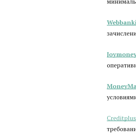
минималь
Webbanki
зачислени
Joymone
оператив
MoneyM
условиям
Creditplus
требовани