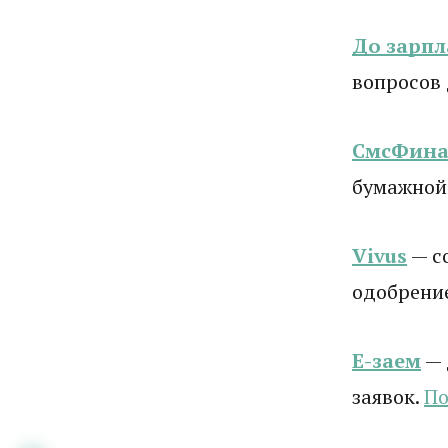
До зарп
вопросов
СмсФина
бумажной
Vivus
— с
одобрени
Е-заем
— 
заявок.
По