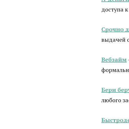
доступа к
Срочно 
выдачей 
Вебзайм
формально
Бери бер
любого з
Быстрод