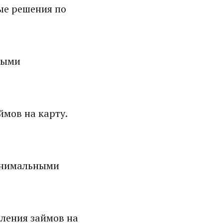
ые решения по
ными
мов на карту.
инимальными
ления займов на