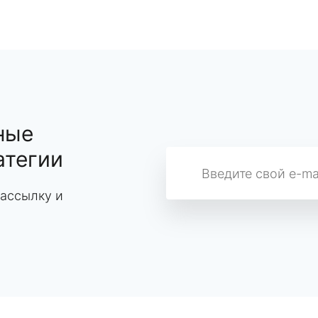
ные
атегии
ассылку и