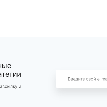
ные
атегии
ассылку и