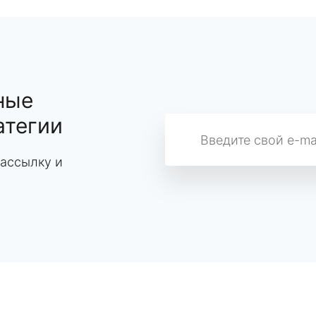
ные
атегии
ассылку и