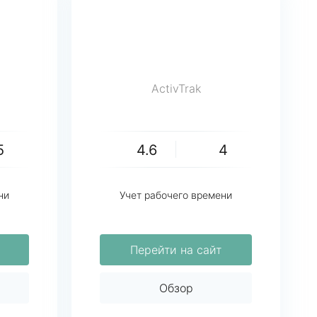
ActivTrak
5
4.6
4
ни
Учет рабочего времени
Перейти на сайт
Обзор