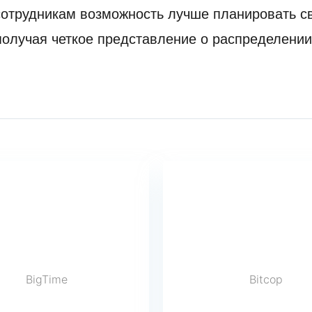
сотрудникам возможность лучше планировать с
 получая четкое представление о распределени
BigTime
Bitcop