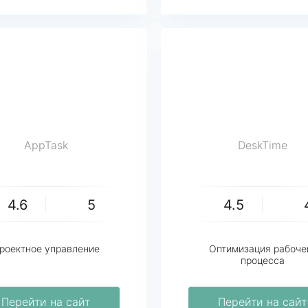
AppTask
DeskTime
4.6
5
4.5
роектное управление
Оптимизация рабоче
процесса
Перейти на сайт
Перейти на сайт