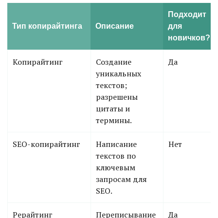
Подходит
Тип копирайтинга
Описание
для
новичков?
Копирайтинг
Создание
Да
уникальных
текстов;
разрешены
цитаты и
термины.
SEO-копирайтинг
Написание
Нет
текстов по
ключевым
запросам для
SEO.
Рерайтинг
Переписывание
Да