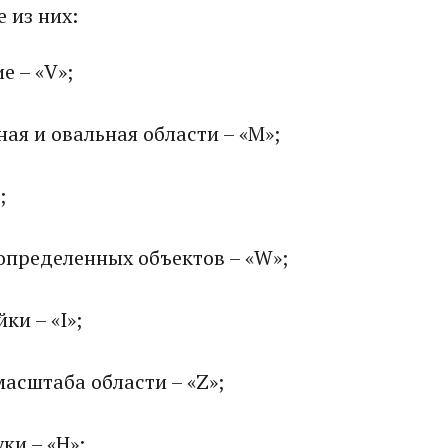
 из них:
е – «V»;
ая и овальная области – «M»;
;
определенных объектов – «W»;
ки – «I»;
асштаба области – «Z»;
ки – «H»;