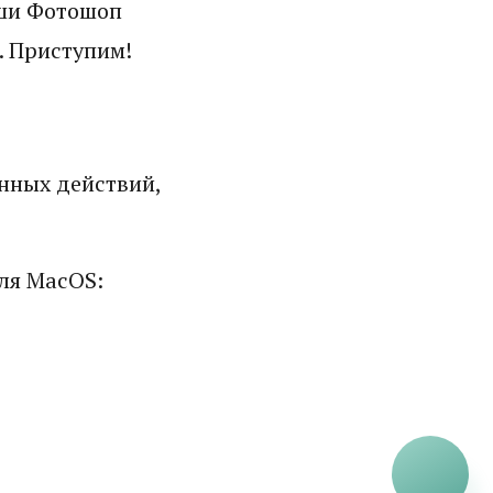
иши Фотошоп
. Приступим!
нных действий,
ля MacOS: