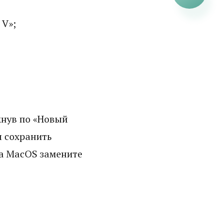
 V»;
кнув по «Новый
ы сохранить
на MacOS замените