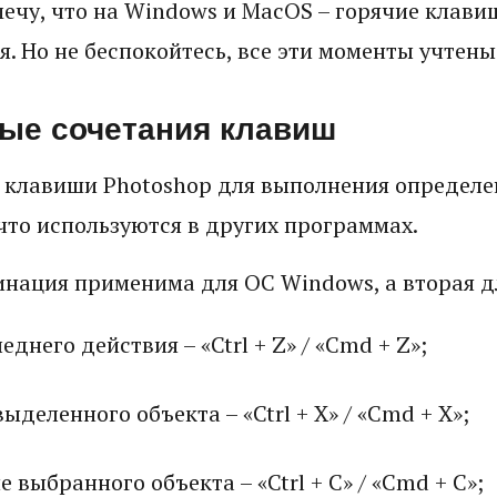
мечу, что на Windows и MacOS – горячие клав
. Но не беспокойтесь, все эти моменты учтены
ые сочетания клавиш
 клавиши Photoshop для выполнения определе
что используются в других программах.
инация применима для ОС Windows, а вторая д
еднего действия – «Ctrl + Z» / «Cmd + Z»;
ыделенного объекта – «Ctrl + X» / «Cmd + X»;
 выбранного объекта – «Ctrl + C» / «Cmd + C»;