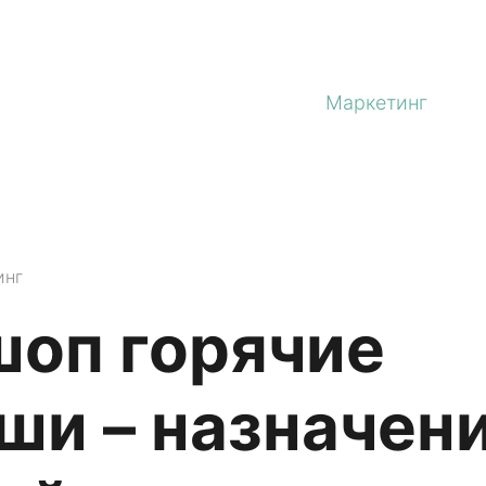
Маркетинг
инг
оп горячие
ши – назначени