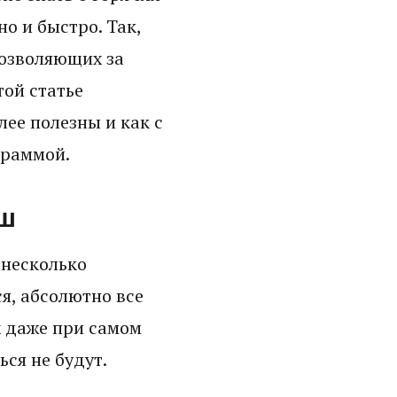
но и быстро. Так,
позволяющих за
ой статье
ее полезны и как с
граммой.
иш
 несколько
ся, абсолютно все
х даже при самом
ся не будут.