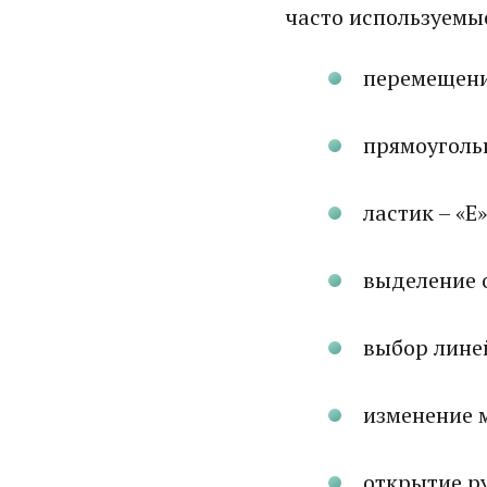
часто используемые
перемещени
прямоугольн
ластик – «Е»
выделение 
выбор линей
изменение м
открытие ру