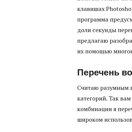
клавишах Photoshop
программа предусм
доли секунды пере
предлагаю разобра
их помощью многок
Перечень в
Считаю разумным в
категорий. Так вам
комбинации я переч
широком использов