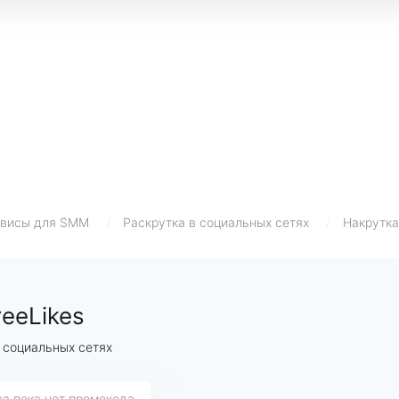
висы для SMM
/
Раскрутка в социальных сетях
/
Накрутка
reeLikes
 социальных сетях
са пока нет промокода